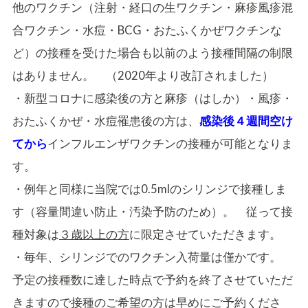
他のワクチン（注射・経口の生ワクチン・麻疹風疹混
合ワクチン・水痘・BCG・おたふくかぜワクチンな
ど）の接種を受けた場合も以前のよう接種間隔の制限
はありません。 （2020年より改訂されました）
・新型コロナに感染後の方と麻疹（はしか）・風疹・
おたふくかぜ・水痘罹患後の方は、
感染後４週間空け
てから
インフルエンザワクチンの接種が可能となりま
す。
・例年と同様に当院では0.5mlのシリンジで接種しま
す（容量間違い防止・汚染予防のため）。 従って接
種対象は
３歳以上の方
に限定させていただきます。
・毎年、シリンジでのワクチン入荷量は僅かです。
予定の接種数に達した時点で予約を終了させていただ
きますので接種のご希望の方は早めにご予約くださ