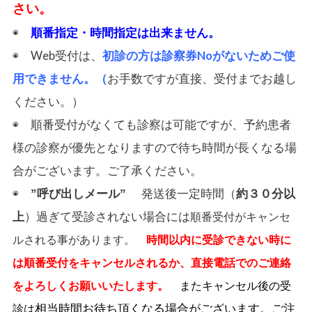
さい。
◉
順番指定・時間指定は出来ません。
◉ Web受付は、
初診の方は診察券Noがないためご使
用できません。（
お手数ですが直接、受付までお越し
ください。）
◉ 順番受付がなくても診察は可能ですが、予約患者
様の診察が優先となりますので待ち時間が長くなる場
合がございます。ご了承ください。
◉
発送後一定時間（
”呼び出しメール”
約３０分以
順番受付がキャンセ
）過ぎて受診されない場合には
上
時間以内に受診できない時に
ルされる事があります。
は順番受付
をキャンセルされるか、直接電話でのご連絡
をよろしくお願いいたします。
また
キャンセル後の受
診は
相当時間お待ち頂くなる場合がございます。ご注