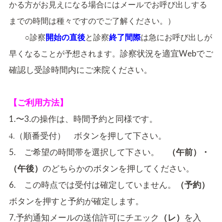
かる方がお見えになる場合にはメールでお呼び出しする
までの時間は種々ですのでご了解ください。）
○診察
開始の直後
と診察
終了間際
は急にお呼び出しが
早くなることが予想されます。
診察状況を適宜Webでご
確認し受診時間内にご来院ください。
【ご利用方法】
1.〜3.の操作は、時間予約と同様です。
4.
ボタンを押して下さい。
（順番受付）
5. ご希望の時間帯を選択して下さい。
・
（午前）
のどちらかのボタンを押してください。
（午後）
6. この時点では受付は確定していません。
（予約）
ボタンを押すと予約が確定します。
7.予約通知メールの送信許可にチエック
を入
（レ）